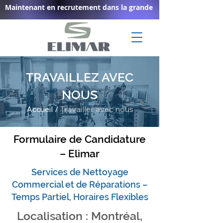
Maintenant en recrutement dans la grande région de Montréal ! 
TRAVAILLEZ AVEC
NOUS
Accueil
/
Tr
availler avec nous
Formulaire de Candidature
– Elimar
Services de Nettoyage
Commercial et de Réparations –
Temps Partiel, Horaires Flexibles
Localisation : Montréal,